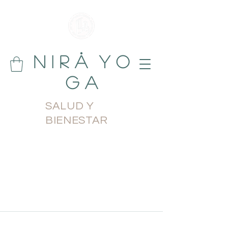
N i r å Y o
g a
SALUD Y
BIENESTAR