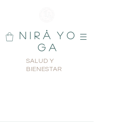
N i r å Y o
g a
SALUD Y
BIENESTAR