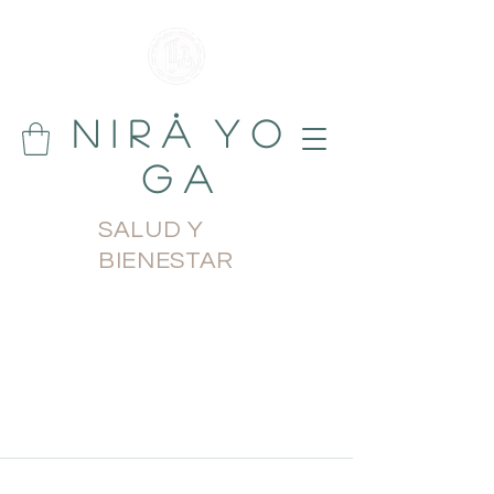
N i r å Y o
g a
SALUD Y
BIENESTAR