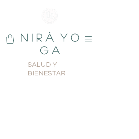
N i r å Y o
g a
SALUD Y
BIENESTAR