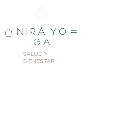
N i r å Y o
g a
SALUD Y
BIENESTAR