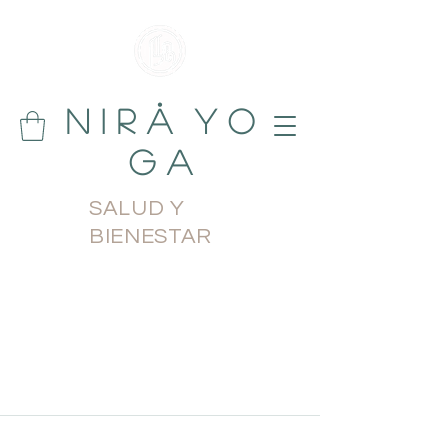
N i r å Y o
g a
SALUD Y
BIENESTAR