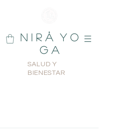
N i r å Y o
g a
SALUD Y
BIENESTAR