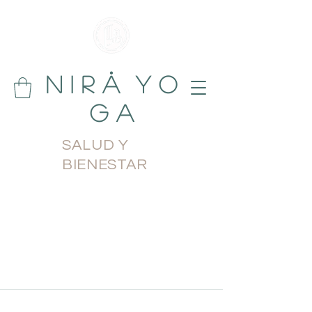
N i r å Y o
g a
SALUD Y
BIENESTAR