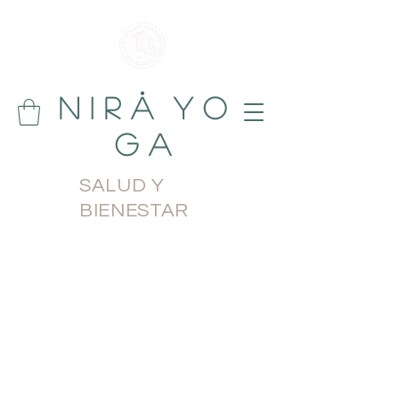
N i r å Y o
g a
SALUD Y
BIENESTAR