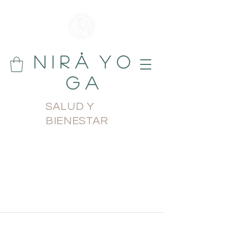
N i r å Y o
g a
SALUD Y
BIENESTAR