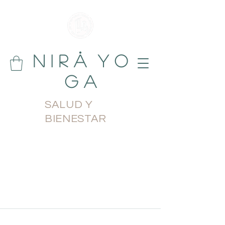
N i r å Y o
g a
SALUD Y
BIENESTAR