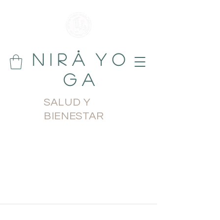
N i r å Y o
g a
SALUD Y
BIENESTAR