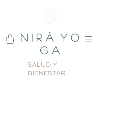
N i r å Y o
g a
SALUD Y
BIENESTAR