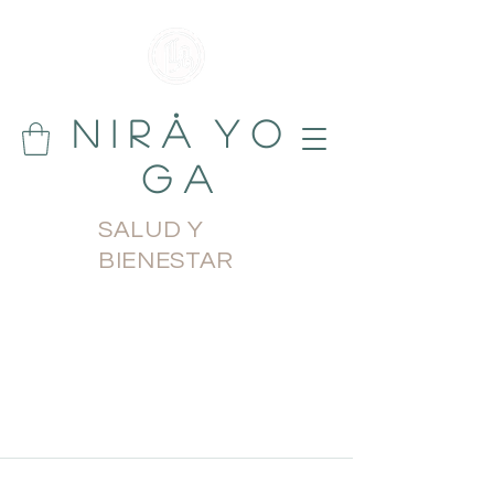
N i r å Y o
g a
SALUD Y
BIENESTAR