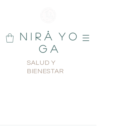
N i r å Y o
g a
SALUD Y
BIENESTAR