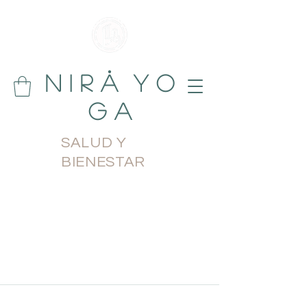
N i r å Y o
g a
SALUD Y
BIENESTAR