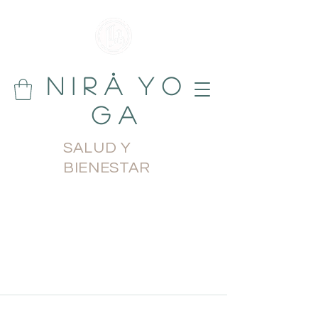
N i r å Y o
g a
SALUD Y
BIENESTAR