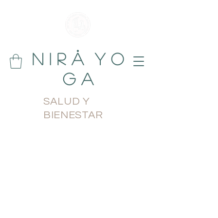
N i r å Y o
g a
SALUD Y
BIENESTAR