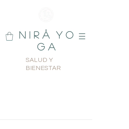
N i r å Y o
g a
SALUD Y
BIENESTAR