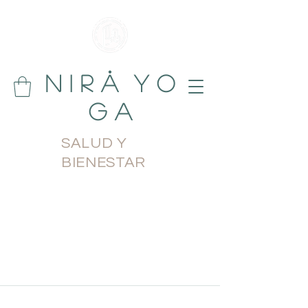
N i r å Y o
g a
SALUD Y
BIENESTAR