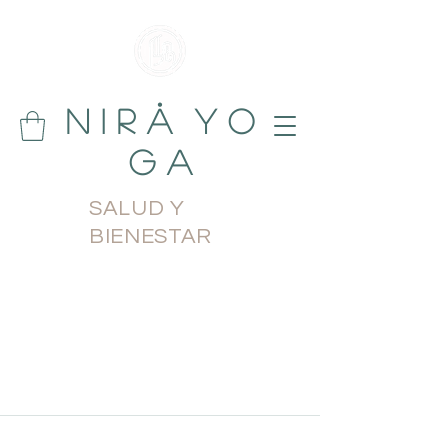
N i r å Y o
g a
SALUD Y
BIENESTAR