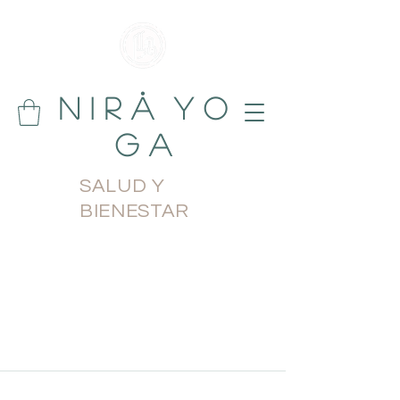
N i r å Y o
g a
SALUD Y
BIENESTAR