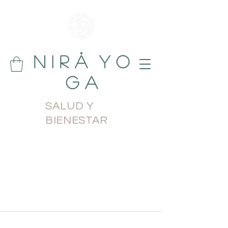
N i r å Y o
g a
SALUD Y
BIENESTAR