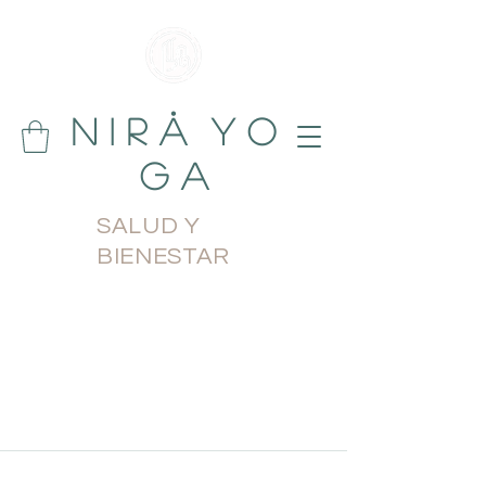
N i r å Y o
g a
SALUD Y
BIENESTAR