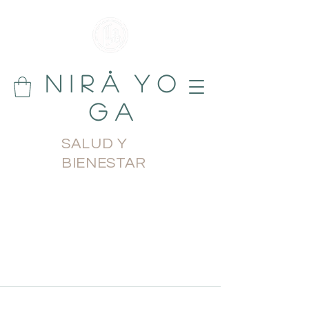
N i r å Y o
g a
SALUD Y
BIENESTAR