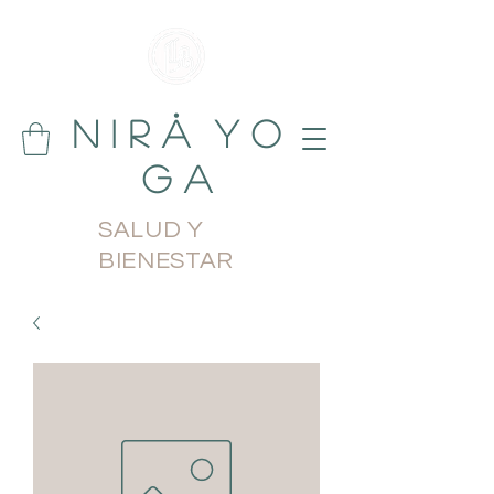
N i r å Y o
g a
SALUD Y
BIENESTAR