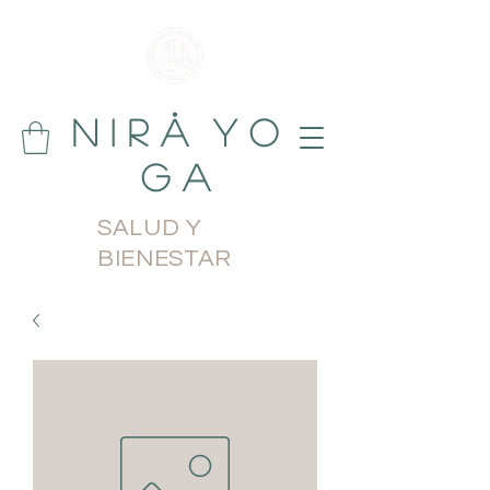
N i r å Y o
g a
SALUD Y
BIENESTAR