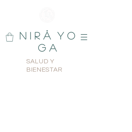
N i r å Y o
g a
SALUD Y
BIENESTAR