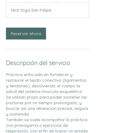
a
d
Nirá Yoga San Felipe
u
r
a
c
Reservar ahora
i
ó
n
v
a
Descripción del servicio
r
í
a
Práctica enfocada en fortalecer y
restaurar el tejido conectivo (ligamentos
y tendones), devolviendo al cuerpo la
salud del sistema músculo-esquelético.
Se utilizan props para poder sostener las
posturas por un tiempo prolongado, y
buscar así una alineación precisa, segura
y sostenida.
También se suele acompañar la práctica
con pranayama o ejercicios de
respiración, con el fin de lograr un estado