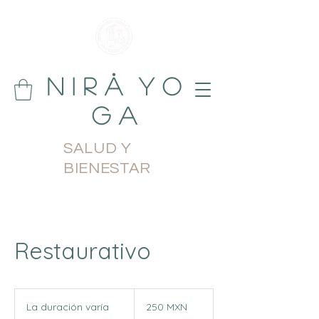
N i r å Y o
g a
SALUD Y
BIENESTAR
Restaurativo
250
pesos
La duración varía
L
250 MXN
mexicanos