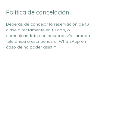
Política de cancelación
Deberás de cancelar la reservación de tu
clase directamente en tu app, o
comunicandote con nosotros vía llamada
telefónica o escríbenos al WhatsApp en
caso de no poder asistir*
Datos de contacto
Nirá Yoga, Luis de Angostura, San Felipe II
Etapa, Chihuahua, Mexico
+526144144144
info@nirayoga.mx