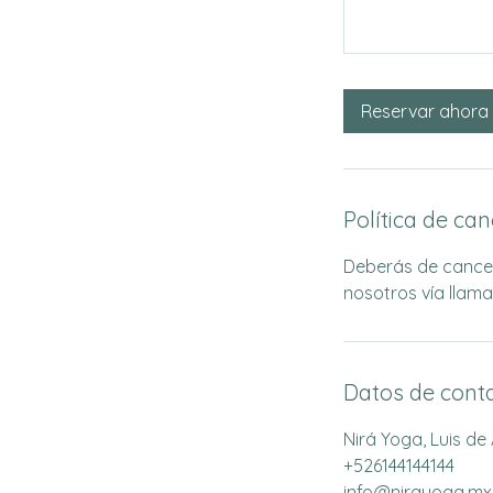
Reservar ahora
Política de ca
Deberás de cancel
nosotros vía llam
Datos de cont
Nirá Yoga, Luis de
+526144144144
info@nirayoga.mx